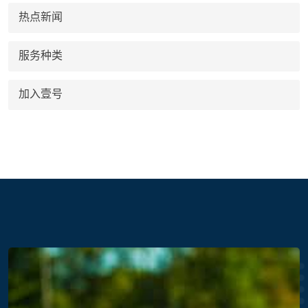
热点新闻
服务种类
加入壹号