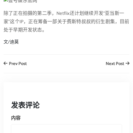
除了正在拍摄的第二季，Netflix还计划继续开发“亚当斯一
家”这个IP，正在筹备一部关于费斯特叔叔的衍生剧集，目前
处于早期开发状态。
文/迪莫
Prev Post
Next Post
发表评论
内容