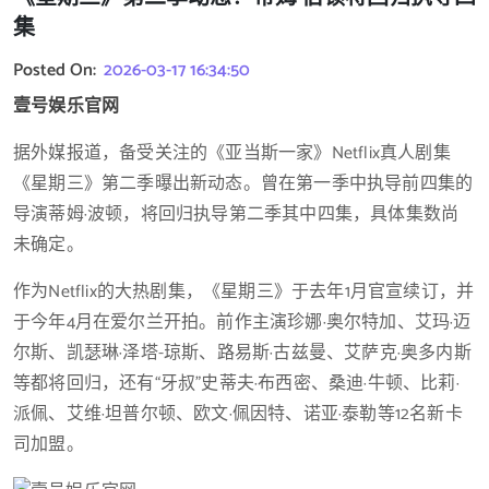
集
Posted On:
2026-03-17 16:34:50
壹号娱乐官网
据外媒报道，备受关注的《亚当斯一家》Netflix真人剧集
《星期三》第二季曝出新动态。曾在第一季中执导前四集的
导演蒂姆·波顿，将回归执导第二季其中四集，具体集数尚
未确定。
作为Netflix的大热剧集，《星期三》于去年1月官宣续订，并
于今年4月在爱尔兰开拍。前作主演珍娜·奥尔特加、艾玛·迈
尔斯、凯瑟琳·泽塔-琼斯、路易斯·古兹曼、艾萨克·奥多内斯
等都将回归，还有“牙叔”史蒂夫·布西密、桑迪·牛顿、比莉·
派佩、艾维·坦普尔顿、欧文·佩因特、诺亚·泰勒等12名新卡
司加盟。