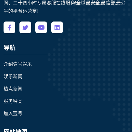
网、二十四小时专属客服在线服务!全球最安全,最信誉,最公
平的平台运营商!
导航
介绍壹号娱乐
娱乐新闻
热点新闻
服务种类
加入壹号