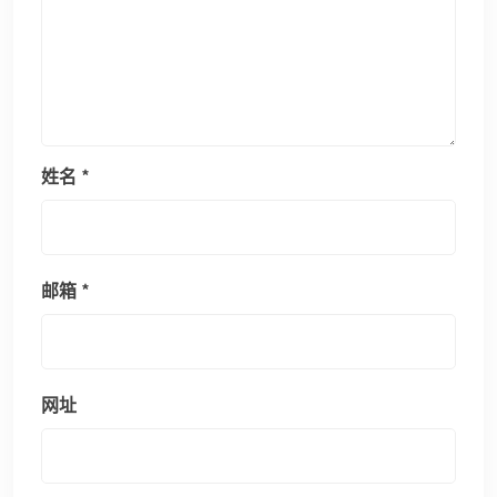
姓名
*
邮箱
*
网址